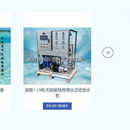
设备
湖南7-13吨/天船舶陆用海水过滤造水
湖南3-5吨/
机
READ MORE
R