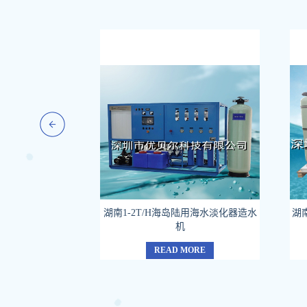
岛度假村海水脱盐系
湖南1-2T/H海岛陆用海水淡化器造水
湖
机
ORE
READ MORE