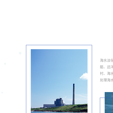
海水淡
艇、远
村、海
处理海